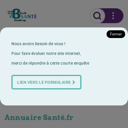
Fermer
Actualités
Nous avons besoin de vous !
Annuaire de l'accessibilité des cabinets
Pour faire évoluer notre site internet,
Annuaire de l'accessibilité
merci de répondre à cette courte enquête
des cabinets
LIEN VERS LE FORMULAIRE
24/01/2024
Outil ou document
Annuaire Santé.fr