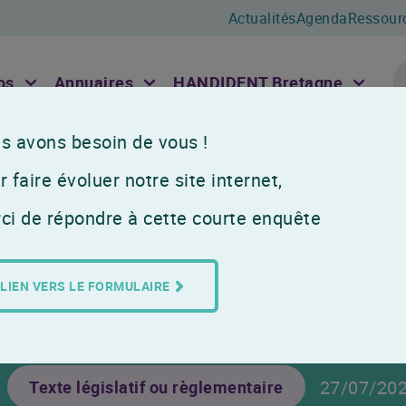
Actualités
Agenda
Ressour
os
Annuaires
HANDIDENT Bretagne
s avons besoin de vous !
Actualités
Instruction du 1er juin 2023 relativ
 faire évoluer notre site internet,
Instruction du 1e
ci de répondre à cette courte enquête
relative au réfé
LIEN VERS LE FORMULAIRE
établissement d
27/07/20
Texte législatif ou règlementaire