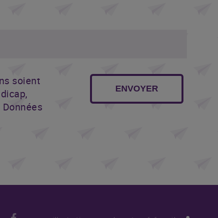
ns soient
ENVOYER
dicap,
e Données