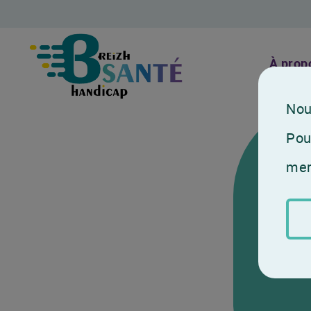
À prop
Nou
Pour
mer