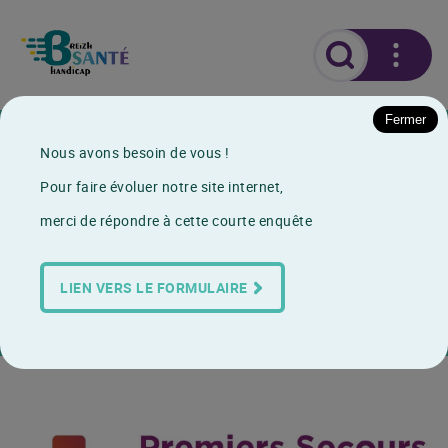
Fermer
Actualités
Nous avons besoin de vous !
Premiers Secours en Santé Mentale (PSSM) France
Pour faire évoluer notre site internet,
Premiers Secours en Santé
merci de répondre à cette courte enquête
Mentale (PSSM) France
LIEN VERS LE FORMULAIRE
19/01/2023
Formation