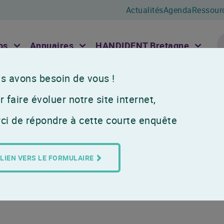
Actualités
Agenda
Ressour
os
Annuaires
HANDIDENT Bretagne
s avons besoin de vous !
Agenda
Colloque SOSS 2026
 faire évoluer notre site internet,
Colloque SOSS 2
ci de répondre à cette courte enquête
6-7 Octobre 2026
Org
LIEN VERS LE FORMULAIRE
SAVE THE DATE
Lille