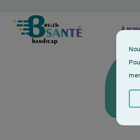
À prop
Nou
Pour
mer