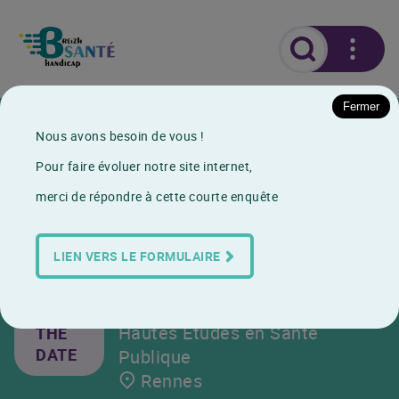
Fermer
Agenda
Nous avons besoin de vous !
Les Ateliers du rétablissement en santé mentale
Pour faire évoluer notre site internet,
Les Ateliers du
merci de répondre à cette courte enquête
rétablissement en santé
mentale
LIEN VERS LE FORMULAIRE
19 Décembre 2023
Organisé par Ecole des
SAVE
Hautes Etudes en Santé
THE
DATE
Publique
Rennes